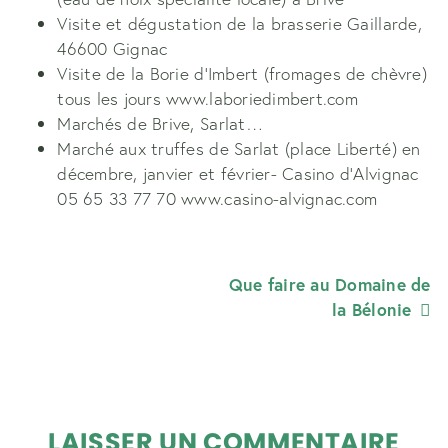
Visite et dégustation de la brasserie Gaillarde,
46600 Gignac
Visite de la Borie d’Imbert (fromages de chèvre)
tous les jours www.laboriedimbert.com
Marchés de Brive, Sarlat…
Marché aux truffes de Sarlat (place Liberté) en
décembre, janvier et février- Casino d’Alvignac
05 65 33 77 70 www.casino-alvignac.com
NAVIGATION
Que faire au Domaine de
la Bélonie
DE
L’ARTICLE
LAISSER UN COMMENTAIRE